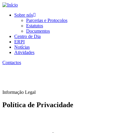
Passar
para
Sobre nós
o
Parcerias e Protocolos
Main
conteúdo
Estatutos
principal
navigation
Documentos
Centro de Dia
ERPI
Notícias
Atividades
Contactos
Informação Legal
Política de Privacidade